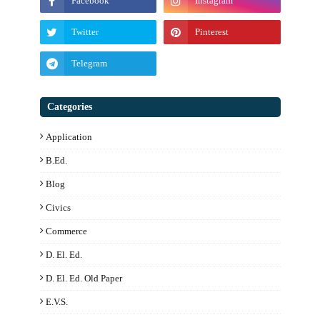
Categories
Application
B.ed.
Blog
Civics
Commerce
D. El. Ed.
D. El. Ed. Old Paper
E.V.S.