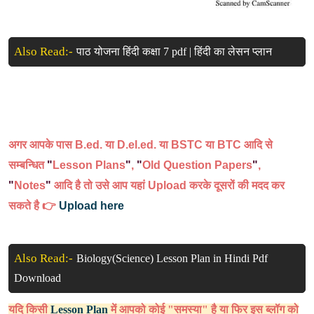
Also Read:-
पाठ योजना हिंदी कक्षा 7 pdf | हिंदी का लेसन प्लान
अगर आपके पास B.ed. या D.el.ed. या BSTC
या BTC आदि
से
सम्बन्धित
"
Lesson Plans
"
,
"
Old Question Papers
"
,
"
Notes
"
आदि है तो उसे आप यहां Upload करके दूसरों की मदद कर
सकते है 👉
Upload here
Also Read:-
Biology(Science) Lesson Plan in Hindi Pdf
Download
यदि किसी
Lesson Plan
में आपको कोई "समस्या" है या फिर इस ब्लॉग को